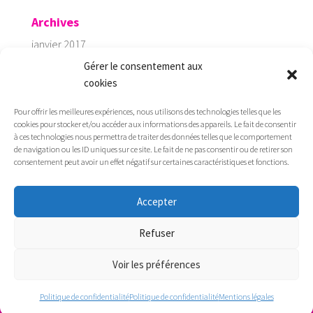
Archives
janvier 2017
Gérer le consentement aux
Catégories
cookies
Coaching
Pour offrir les meilleures expériences, nous utilisons des technologies telles que les
Dirigeant / Associé
cookies pour stocker et/ou accéder aux informations des appareils. Le fait de consentir
à ces technologies nous permettra de traiter des données telles que le comportement
Etudiant
de navigation ou les ID uniques sur ce site. Le fait de ne pas consentir ou de retirer son
consentement peut avoir un effet négatif sur certaines caractéristiques et fonctions.
Groupe de travail
Particulier
Accepter
Refuser
Voir les préférences
© 2023 - Talents et Carrières - Tous droits réservés -
Création :
Webeo Solution
-
Mentions légales
Politique de confidentialité
Politique de confidentialité
Mentions légales