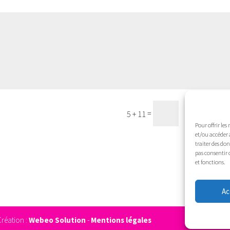
Envoye
=
5 + 11
Pour offrir les
et/ou accéder 
traiter des do
pas consentir 
et fonctions.
Ac
Création :
Webeo Solution
-
Mentions légales