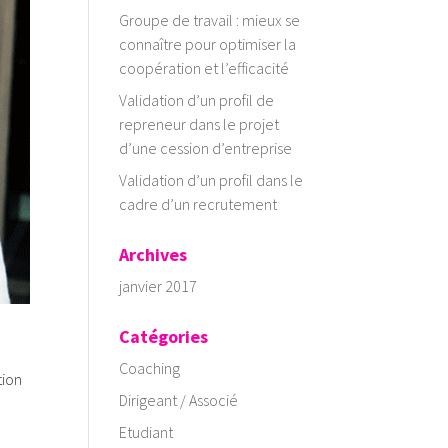
Groupe de travail : mieux se
connaître pour optimiser la
coopération et l’efficacité
Validation d’un profil de
repreneur dans le projet
d’une cession d’entreprise
Validation d’un profil dans le
cadre d’un recrutement
Archives
janvier 2017
Catégories
Coaching
tion
Dirigeant / Associé
Etudiant