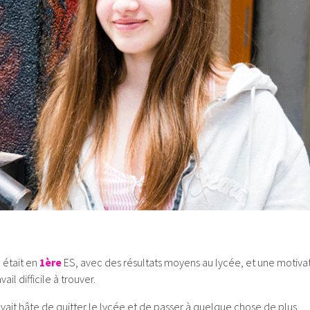
 était en
1ère
ES, avec des résultats moyens au lycée, et une motiva
vail difficile à trouver.
avait hâte de quitter le lycée et de passer à quelque chose de plus