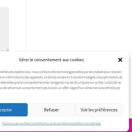
Gérer le consentement aux cookies
r
 meilleures expériences, nous utilisons des technologies telles que les cookies pour stocker
aux informations des appareils. Le fait de consentir à ces technologies nous permettra de
nnées telles que le comportement de navigation ou les ID uniques sur ce site. Le fait de ne
ou de retirer son consentement peut avoir un effet négatif sur certaines caractéristiques
cepter
Refuser
Voir les préférences
Politique de confidentialité
Politique de confidentialité
Mentions légales