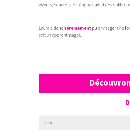
vivants, concrets et lui apportaient des outils op
Laura a donc
sereinement
pu envisager une fo
soit un apprentissage).
Découvron
D