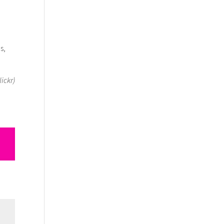
s,
ickr)